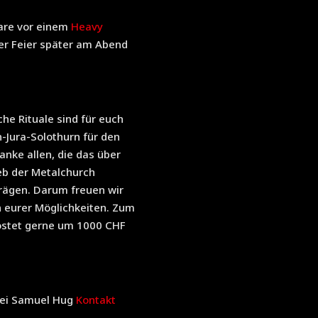
are vor einem
Heavy
er Feier später am Abend
he Rituale sind für euch
n-Jura-Solothurn für den
nke allen, die das über
ieb der Metalchurch
rägen. Darum freuen wir
n eurer Möglichkeiten. Zum
 kostet gerne um 1000 CHF
bei Samuel Hug
Kontakt