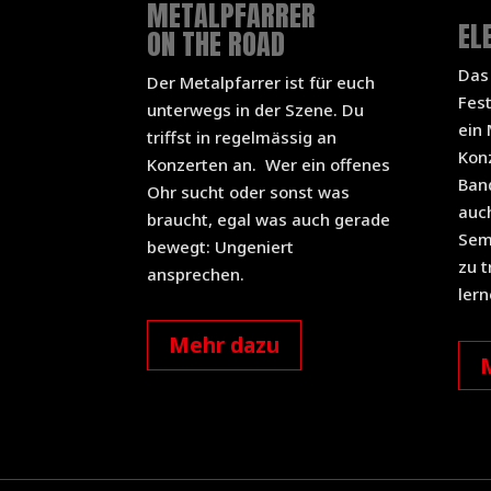
METALPFARRER
EL
ON THE ROAD
Das 
Der Metalpfarrer ist für euch
Fest
unterwegs in der Szene. Du
ein
triffst in regelmässig an
Konz
Konzerten an.
Wer ein offenes
Band
Ohr sucht oder sonst was
auc
braucht, egal was auch gerade
Semi
bewegt: Ungeniert
zu t
ansprechen.
lern
Mehr dazu