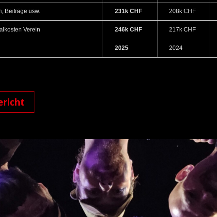
, Beiträge usw.
231k CHF
208k CHF
alkosten Verein
246k CHF
217k CHF
2025
2024
ericht