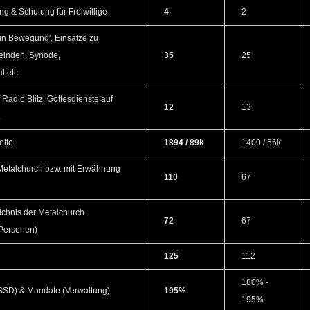
g & Schulung für Freiwillige
4
2
 in Bewegung', Einsätze zu
einden, Synode,
35
25
t etc.
 Radio Blitz, Gottesdienste auf
12
13
t
eite
1894 / 89k
1400 / 56k
 Metalchurch bzw. mit Erwähnung
110
67
ichnis der Metalchurch
72
67
 Personen)
125
112
180% -
& BSD) & Mandate (Verwaltung)
195%
195%