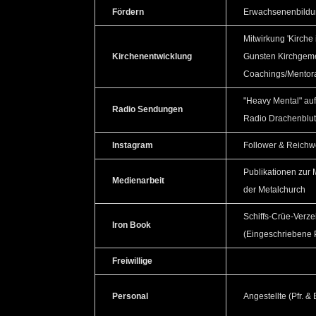
Fördern
Erwachsenenbildun
Mitwirkung 'Kirche
Kirchenentwicklung
Gunsten Kirchgem
Coachings/Mentora
"Heavy Mental" auf
Radio Sendungen
Radio Drachenblu
Instagram
Follower & Reichw
Publikationen zur
Medienarbeit
der Metalchurch
Schiffs-Crüe-Verze
Iron Book
(Eingeschriebene
Freiwillige
Personal
Angestellte (Pfr. 