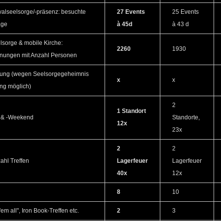
valseelsorge/-präsenz: besuchte
27 Events
25 Events
age
à 45d
à 43 d
lsorge & mobile Kirche:
2260
1930
egnungen mit Anzahl Personen
tung (wegen Seelsorgegeheimnis
x
x
ung möglich)
2
1 Standort
 & -Weekend
Standorte,
12x
23x
2
2
ahl Treffen
Lagerfeuer
Lagerfeuer
40x
12x
8
10
 'em all", Iron Book-Treffen etc.
2
3