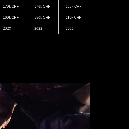
179k CHF
176k CHF
125k CHF
169k CHF
150k CHF
119k CHF
2023
2022
2021