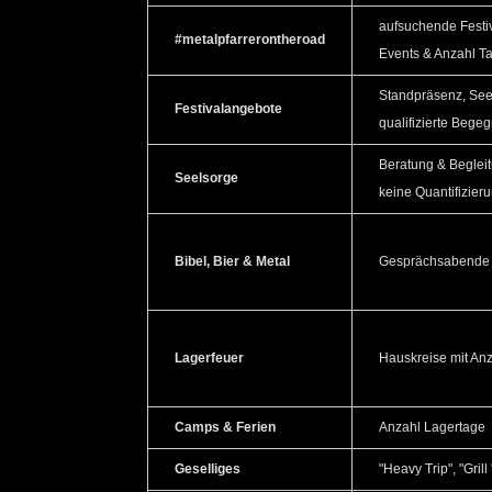
aufsuchende Festi
#metalpfarrerontheroad
Events & Anzahl T
Standpräsenz, See
Festivalangebote
qualifizierte Beg
Beratung & Beglei
Seelsorge
keine Quantifizier
Bibel, Bier & Metal
Gesprächsabende
Lagerfeuer
Hauskreise mit Anz
Camps & Ferien
Anzahl Lagertage
Geselliges
"Heavy Trip", "Grill