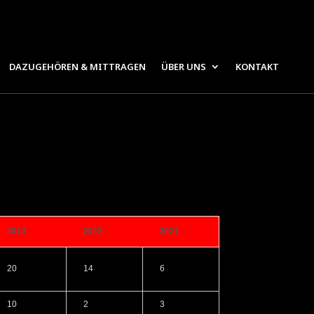
DAZUGEHÖREN & MITTRAGEN
ÜBER UNS
KONTAKT
2023
2022
2021
20
14
6
10
2
3