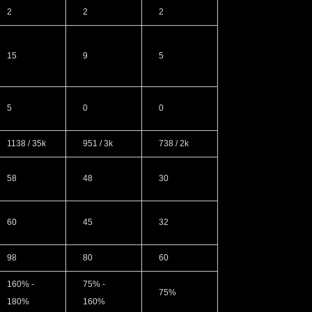
2
2
2
15
9
5
5
0
0
1138 / 35k
951 / 3k
738 / 2k
58
48
30
60
45
32
98
80
60
160% -
75% -
75%
180%
160%