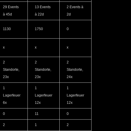
29 Events
13 Events
2 Events à
à 45d
à 22d
2d
1130
1750
0
x
x
x
2
2
2
Standorte,
Standorte,
Standorte,
23x
23x
24x
1
1
1
Lagerfeuer
Lagerfeuer
Lagerfeuer
6x
12x
12x
0
11
0
2
1
2